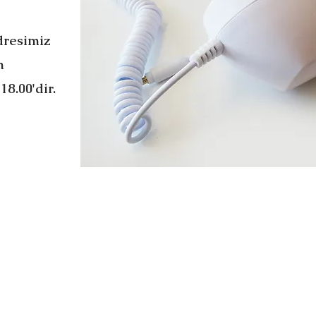
dresimiz
m
18.00'dir.