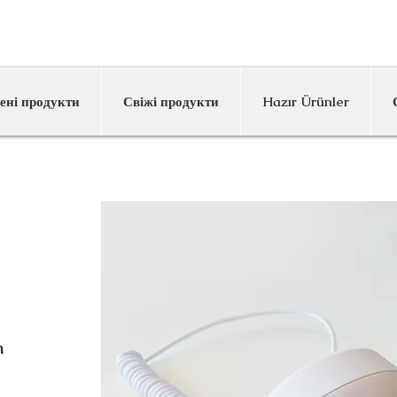
inumum Sipariş Limitimiz 1000 TL'dir
ені продукти
Свіжі продукти
Hazır Ürünler
n