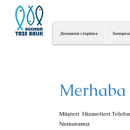
M
Домашня сторінка
Заморож
Merhaba
Müşteri Hizmetleri Telefo
Numaramız