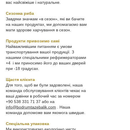
вас найсвіжіше і натуральне.
Сезонна риба
Завдяки значкам «в сезон», які ви бачите
на наших продуктах, ми допомагаємо вам
мати здорове харчування в сезон.
Продукти привозимо самі
Найважливішим питанням є умови
транспортування вашої продукції. З
нашими спеціальними рефрижераторами
+4
і ми приносимо його до ваших дверей
при -18 градусах.
Щастя клієнта
Для того, щоб ви були задоволені, наша
команда обслуговування клієнтів чекає на
ваші дзвінки в робочий час за номером
+90 538 331 71 37
або на
info@bodrumtazebalik.com
. Наша
команда допоможе вам якомога швидше.
Спеціальна упаковка
Ми використовуємо екологічно чисту