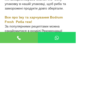
упаковку в нашій упаковці, щоб риба та
заморожені продукти довго зберігали.
Все про їжу та харчування Bodrum
Fresh
Риба теж!
За популярними рецептами можна
ознайомитися в розділі Рекомендації
шеф-кухаря, а статті про здоровий спосіб
життя, харчування та практичну
інформацію можна знайти в нашому
блозі.
Легке замовлення та гнучкий графік
доставки
Легкий шопінг можливий з продуктами, які
ви можете додати в кошик одним кліком.
Ми доставляємо ваші замовлення до
24:00, 6 днів на тиждень, до 22:30
наступного дня, у день і час, які ви
виберете.
На нашому сайті
використовується